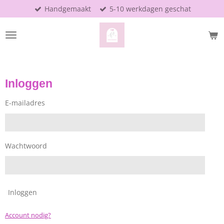
Handgemaakt
5-10 werkdagen geschat
Ga
direct
naar
de
hoofdinhoud
Inloggen
E-mailadres
Wachtwoord
Inloggen
Account nodig?