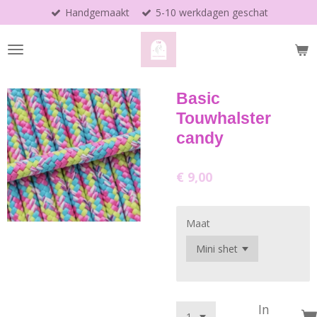
Handgemaakt
5-10 werkdagen geschat
Ga
direct
naar
de
hoofdinhoud
Basic
Touwhalster
candy
€ 9,00
Maat
In