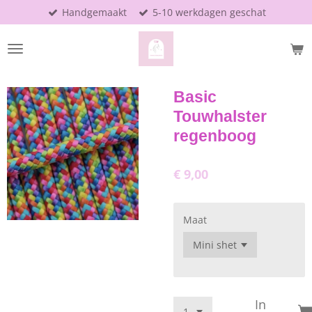
Handgemaakt
5-10 werkdagen geschat
Ga
direct
naar
de
hoofdinhoud
Basic
Touwhalster
regenboog
€ 9,00
Maat
In