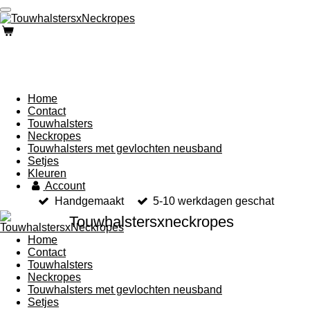
Ga
direct
naar
de
hoofdinhoud
Home
Contact
Touwhalsters
Neckropes
Touwhalsters met gevlochten neusband
Setjes
Kleuren
Account
Handgemaakt
5-10 werkdagen geschat
Touwhalstersxneckropes
Home
Contact
Touwhalsters
Neckropes
Touwhalsters met gevlochten neusband
Setjes