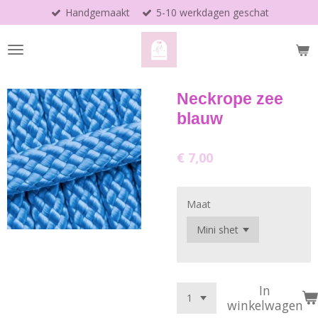
Handgemaakt
5-10 werkdagen geschat
Ga
direct
naar
de
hoofdinhoud
Neckrope zee
blauw
€ 7,00
Maat
In
winkelwagen