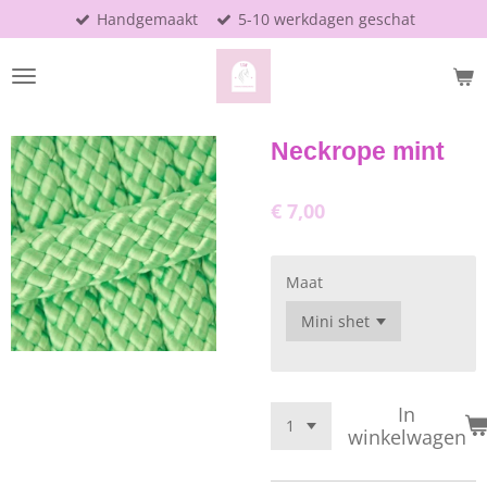
Handgemaakt
5-10 werkdagen geschat
Ga
direct
naar
de
hoofdinhoud
Neckrope mint
€ 7,00
Maat
In
winkelwagen