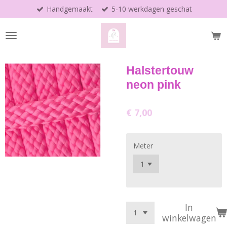
Handgemaakt
5-10 werkdagen geschat
Ga
direct
naar
de
hoofdinhoud
Halstertouw
neon pink
€ 7,00
Meter
In
winkelwagen