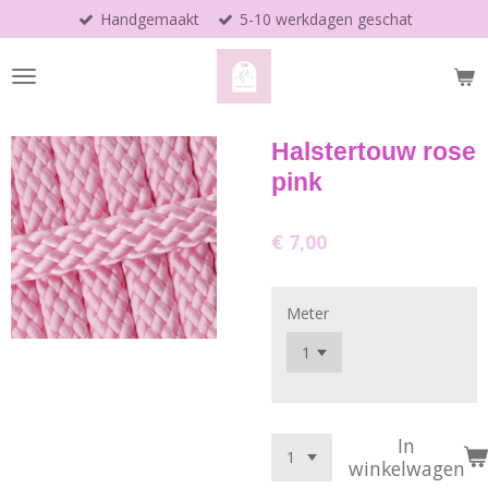
Handgemaakt
5-10 werkdagen geschat
Ga
direct
naar
de
hoofdinhoud
Halstertouw rose
pink
€ 7,00
Meter
In
winkelwagen