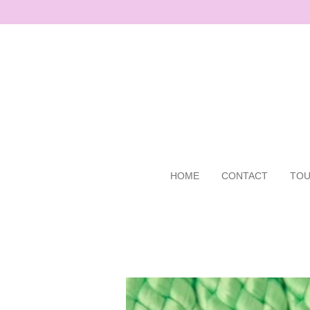
Ga
direct
naar
de
hoofdinhoud
HOME
CONTACT
TOU