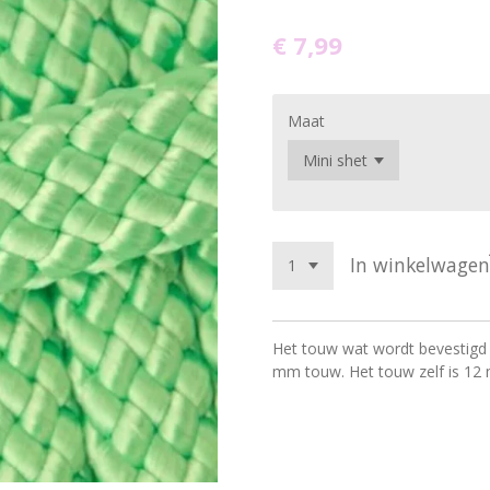
€ 7,99
Maat
In winkelwagen
Het touw wat wordt bevestigd 
mm touw. Het touw zelf is 12