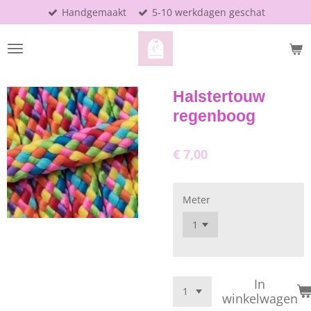
Handgemaakt
5-10 werkdagen geschat
Ga
direct
naar
de
hoofdinhoud
Halstertouw
regenboog
€ 7,00
Meter
In
winkelwagen