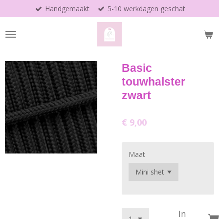
Handgemaakt
5-10 werkdagen geschat
Ga
direct
naar
de
hoofdinhoud
Basic
touwhalster
zwart
€ 9,00
Maat
In