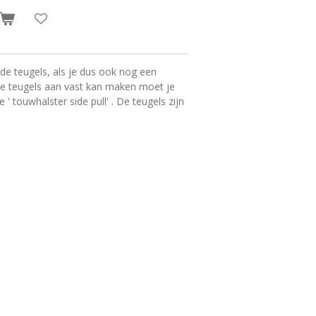
n de teugels, als je dus ook nog een
 de teugels aan vast kan maken moet je
e ' touwhalster side pull' . De teugels zijn