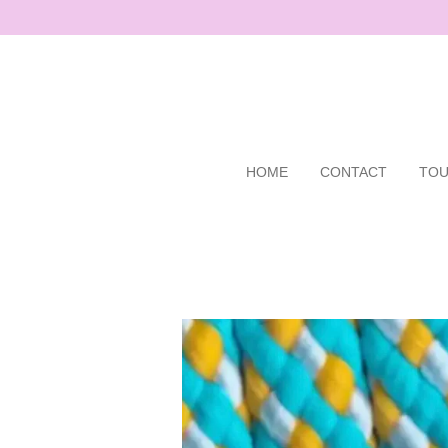
Ga
direct
naar
de
hoofdinhoud
HOME
CONTACT
TOU