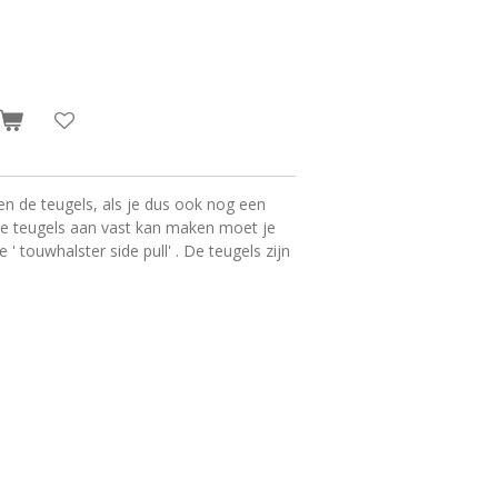
leen de teugels, als je dus ook nog een
 de teugels aan vast kan maken moet je
e ' touwhalster side pull' . De teugels zijn