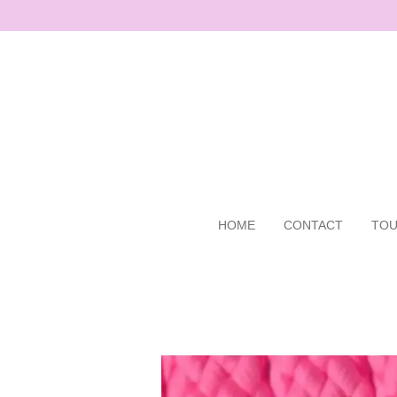
Ga
direct
naar
de
hoofdinhoud
HOME
CONTACT
TOU