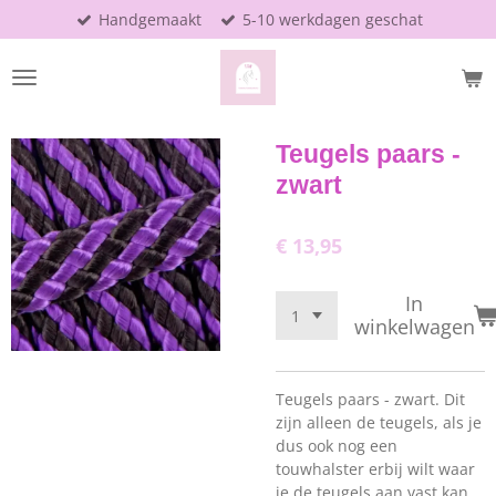
Handgemaakt
5-10 werkdagen geschat
Ga
direct
naar
de
hoofdinhoud
Teugels paars -
zwart
€ 13,95
In
winkelwagen
Teugels paars - zwart.
Dit
zijn alleen de teugels, als je
dus ook nog een
touwhalster erbij wilt waar
je de teugels aan vast kan