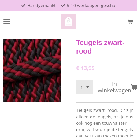
Handgemaakt
5-10 werkdagen geschat
Ga
direct
naar
de
hoofdinhoud
Teugels zwart-
rood
€ 13,95
In
winkelwagen
Teugels zwart- rood.
Dit zijn
alleen de teugels, als je dus
ook nog een touwhalster
erbij wilt waar je de teugels
aan vast kan maken moet je