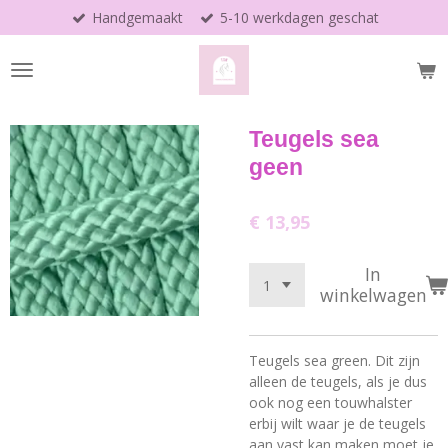
Handgemaakt
5-10 werkdagen geschat
Ga
direct
naar
de
hoofdinhoud
Teugels sea
geen
€ 13,95
In
winkelwagen
Teugels sea green.
Dit zijn
alleen de teugels, als je dus
ook nog een touwhalster
erbij wilt waar je de teugels
aan vast kan maken moet je