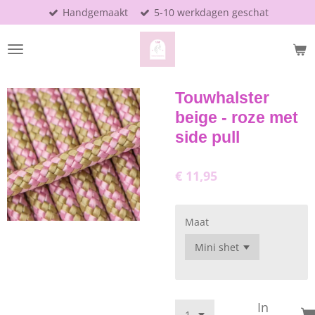
Handgemaakt
5-10 werkdagen geschat
Ga
direct
naar
de
hoofdinhoud
Touwhalster
beige - roze met
side pull
€ 11,95
Maat
In