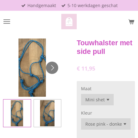
Handgemaakt
5-10 werkdagen geschat
Ga
direct
naar
de
hoofdinhoud
Touwhalster met
side pull
€ 11,95
Maat
Kleur